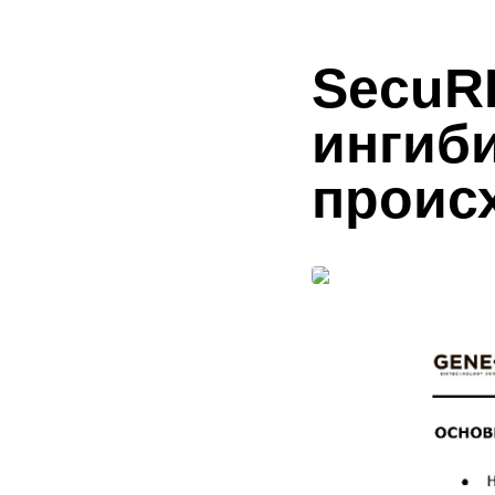
SecuR
ингиб
проис