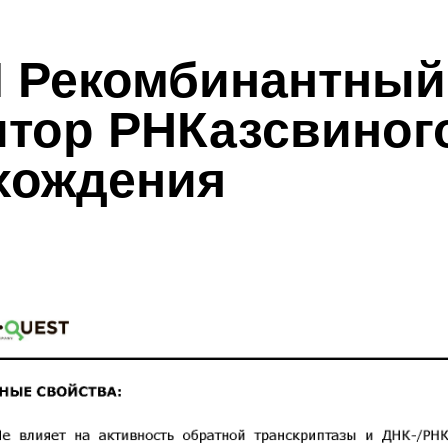
I Рекомбинантный
итор РНКазсвиног
хождения